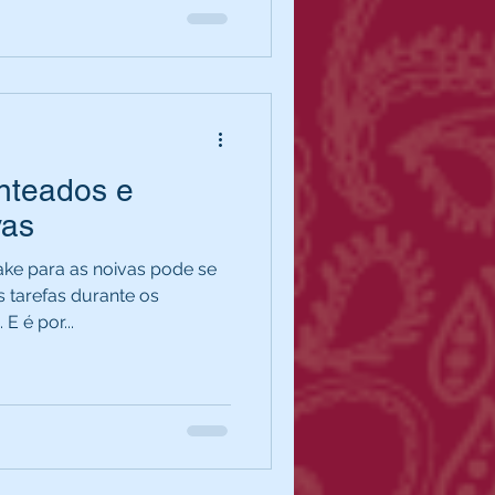
nteados e
vas
ke para as noivas pode se
s tarefas durante os
E é por...