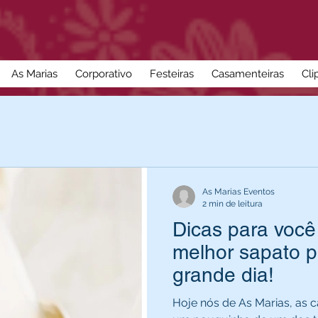
As Marias
Corporativo
Festeiras
Casamenteiras
Cli
As Marias Eventos
2 min de leitura
Dicas para você
melhor sapato p
grande dia!
Hoje nós de As Marias, as 