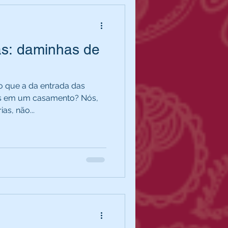
as: daminhas de
 que a da entrada das
ns em um casamento? Nós,
as, não...