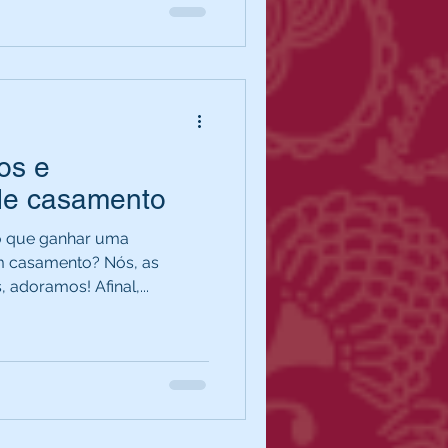
os e
de casamento
o que ganhar uma
um casamento? Nós, as
 adoramos! Afinal,...