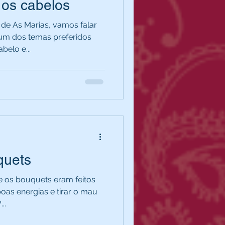
 os cabelos
 de As Marias, vamos falar
um dos temas preferidos
belo e...
quets
e os bouquets eram feitos
boas energias e tirar o mau
..