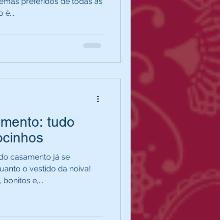
mas preferidos de todas as
é...
amento: tudo
ocinhos
 do casamento já se
uanto o vestido da noiva!
bonitos e,...