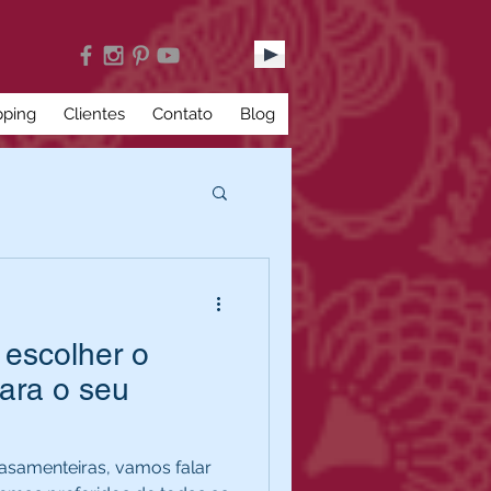
pping
Clientes
Contato
Blog
 escolher o
ara o seu
casamenteiras, vamos falar