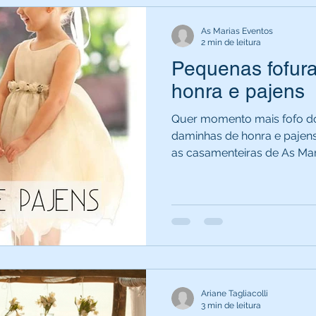
As Marias Eventos
2 min de leitura
Pequenas fofur
honra e pajens
Quer momento mais fofo do
daminhas de honra e paje
as casamenteiras de As Mari
Ariane Tagliacolli
3 min de leitura