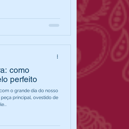
va: como
lo perfeito
om o grande dia do nosso
eça principal, ovestido de
e...