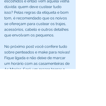
escolhidos e então vem aquela velha 
dúvida: quem deve custear tudo 
isso? Pelas regras da etiqueta e bom 
tom, é recomendado que os noivos 
se ofereçam para custear os trajes, 
acessórios, cabelo e outros detalhes 
que envolvam os pequenos.
No próximo post você confere tudo 
sobre penteados e make para noivas! 
Fique ligada e não deixe de marcar 
um horário com as casamenteiras de 
As Marias. Será um prazer tornar o 
seu grande dia em um inesquecível 
sonho!
as marias eventos
Casamento
mini wedding
wedding
cerimônia
assessoria
alianças
eventos social
assessoria de casamento