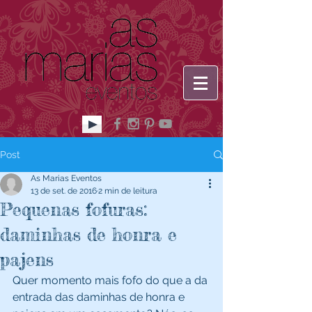
Post
As Marias Eventos
13 de set. de 2016
2 min de leitura
Pequenas fofuras:
daminhas de honra e
pajens
Quer momento mais fofo do que a da 
entrada das daminhas de honra e 