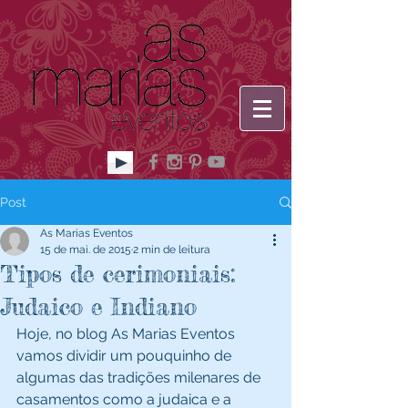
Post
As Marias Eventos
15 de mai. de 2015
2 min de leitura
Tipos de cerimoniais:
Judaico e Indiano
Hoje, no blog As Marias Eventos 
vamos dividir um pouquinho de 
algumas das tradições milenares de 
casamentos como a judaica e a 