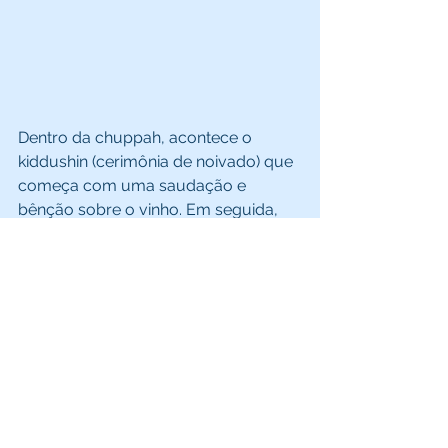
Dentro da chuppah, acontece o 
kiddushin (cerimônia de noivado) que 
começa com uma saudação e 
bênção sobre o vinho. Em seguida, 
vêm os anéis: o noivo recita uma 
frase aramaica antiga e coloca a 
aliança de casamento no dedo 
indicador direito de sua noiva - o 
dedo acreditado para ser conectado 
diretamente ao coração. 
Outro elemento importante é a 
famosa quebra do vidro que vem 