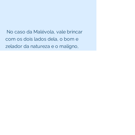
 No caso da Malévola, vale brincar 
com os dois lados dela, o bom e 
zelador da natureza e o maligno, 
com detalhes rústicos e campestres 
como folhas, galhos, madeira 
envelhecida e tons mais escuros para 
os detalhes de decoração. 