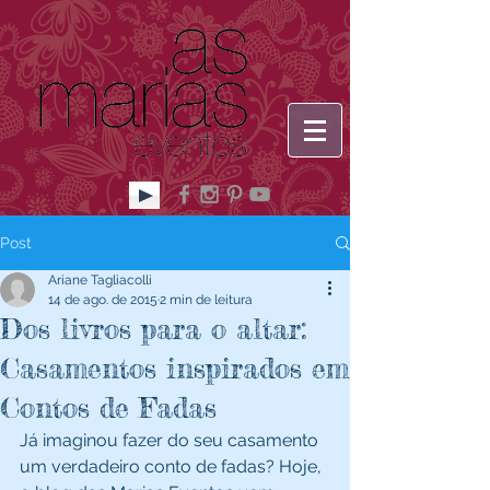
Post
Ariane Tagliacolli
14 de ago. de 2015
2 min de leitura
Dos livros para o altar:
Casamentos inspirados em
Contos de Fadas
Já imaginou fazer do seu casamento 
um verdadeiro conto de fadas? Hoje, 