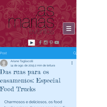
Post
Ariane Tagliacolli
14 de ago. de 2015
2 min de leitura
Das ruas para os
casamentos: Especial
Food Trucks
Charmosos e deliciosos, os food 