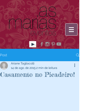
Post
Ariane Tagliacolli
14 de ago. de 2015
2 min de leitura
Casamento no Picadeiro!