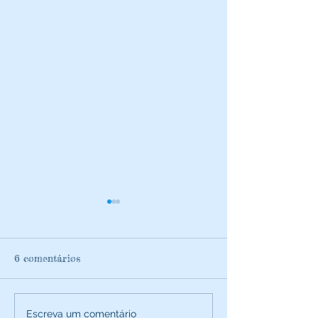
6 comentários
Estilo de noivo
Delícias de casamento:
Escreva um comentário