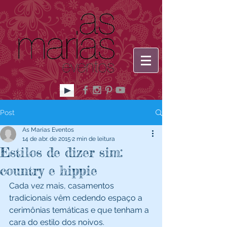
Post
As Marias Eventos
14 de abr. de 2015
2 min de leitura
Estilos de dizer sim:
country e hippie
Cada vez mais, casamentos 
tradicionais vêm cedendo espaço a 
cerimônias temáticas e que tenham a 
cara do estilo dos noivos. 