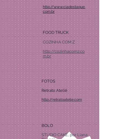
http://www.ciadestaque.
com.br
FOOD TRUCK
COZINHA COM Z
http://cozinhacomz.co
m.br
FOTOS
Retrato Ateliê
http://retratoatelie.com
BOLO
STUDIO CAKE, por Liana