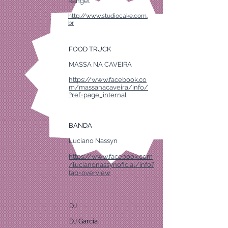
Rangel
http://www.studiocake.com.
br
FOOD TRUCK
MASSA NA CAVEIRA
https://www.facebook.co
m/massanacaveira/info/
?ref=page_internal
BANDA
Luciano Nassyn
https://www.facebook.com
/lucianonassynoficial/info?
tab=overview
DJ
DJ Garcia