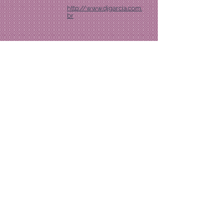
http://www.djgarcia.com.
br
voltar para o álbum
PLAYLIST
As Marias
REDES SOCIAIS
As Marias