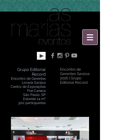
Grupo Editorial
Encontro de
Gerentes Saraiva
Record
2016 | Grupo
Encontro de Gerentes
Editorial Record
Livraria Saraiva
Centro de Exposições
Frei Caneca
São Paulo, SP
Estande 14 m²
300 participantes