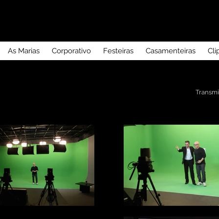
As Marias
Corporativo
Festeiras
Casamenteiras
Cli
Transmi