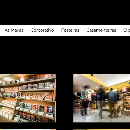
As Marias
Corporativo
Festeiras
Casamenteiras
Cli