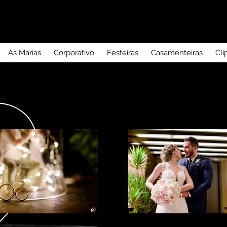
As Marias
Corporativo
Festeiras
Casamenteiras
Cli