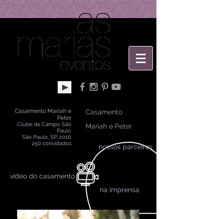
Casamento Mariah e
Casamento
Peter
Clube de Campo São
Mariah e Peter
Paulo
São Paulo, SP, 2016
250 convidados
nossos parceiros
​vídeo do casamento
na imprensa