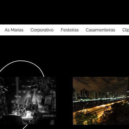
As Marias
Corporativo
Festeiras
Casamenteiras
Cli