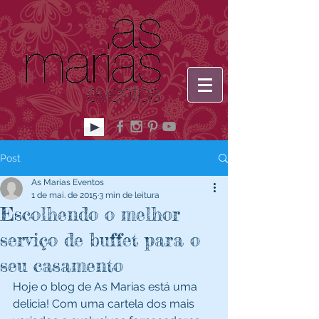
Post
As Marias Eventos
1 de mai. de 2015
3 min de leitura
Escolhendo o melhor
serviço de buffet para o
seu casamento
Hoje o blog de As Marias está uma 
delicia! Com uma cartela dos mais 