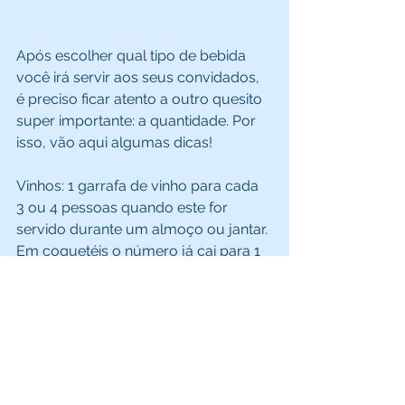
Após escolher qual tipo de bebida 
você irá servir aos seus convidados, 
é preciso ficar atento a outro quesito 
super importante: a quantidade. Por 
isso, vão aqui algumas dicas! 
Vinhos: 1 garrafa de vinho para cada 
3 ou 4 pessoas quando este for 
servido durante um almoço ou jantar. 
Em coquetéis o número já cai para 1 
garrafa, duas pessoas. 
Prosecco e champagne: 1 garrafa de 
champanhe para cada 2 pessoas em 
uma festa “bolo-com-champanhe. Se 
for servido apenas na hora do brinde, 
o número já aumenta para 1 garrafa, 